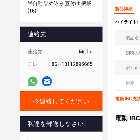
半自動 詰め込み 蓋付け 機械
製品詳細
(16)
ハイライト:
連絡先
製品名:
連絡先:
Mr. liu
飼料の
テレ:
86--18112895665
ボトル
粉末:
電動 IBC 充
今連絡してください
電動 IB
私達を郵送しなさい