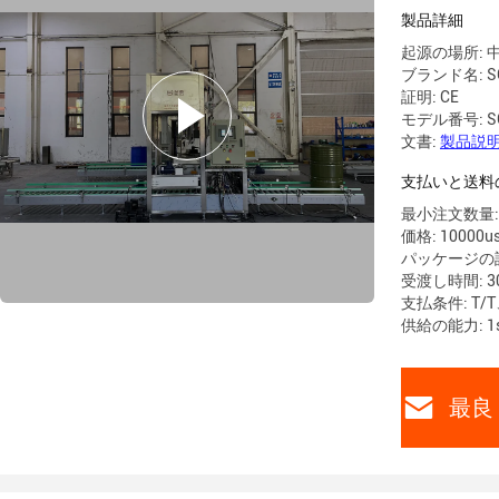
製品詳細
起源の場所: 
ブランド名: S
証明: CE
モデル番号: SG
文書:
製品説明
支払いと送料
最小注文数量: 
価格: 10000u
パッケージの詳
受渡し時間: 3
支払条件: T/T
供給の能力: 1s
最良 