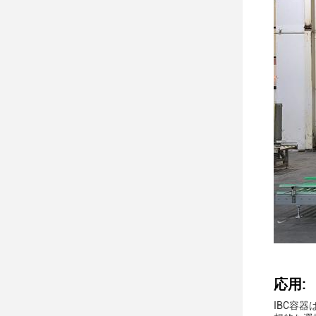
応用:
IBC容