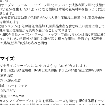
択です.
動オープン・フール・トップ・フillingマシンには,液体表面フilling技
空気 泡 が 発生 し ない よう に なる機械は木製の包装材料を扱うように
します..
液体配分装置は高効率で信頼性があり,大量生産環境に最適です.電気粉末
物を削減します
体配給システムは,化学混合,食品加工,医薬品生産を含む幅広い用途に適して
汎用性と信頼性から恩恵を受けることができます.
と,IBC全自動オープン・フール・トップ・フillingマシンは,IBC容
ョンです.その汎用性,信頼性,効率が高く,様々な用途に最適ですIBC容
確で,迅速,効率的な詰め込みと梱包.
マイズ:
ソナライズ サービス に は 次 の よう な もの が 含まれ ます.
名: 電動 IBC 充填機 10-50 L 充填範囲 ドラム/樽/缶 電圧 220V/380V
材料:IBC
料:木製の包装
機械・ハードウェア
220V/380V
量:0.5m3/min
カスタマイズサービスにより,お客様のニーズを満たす IBC液体用ドーシング