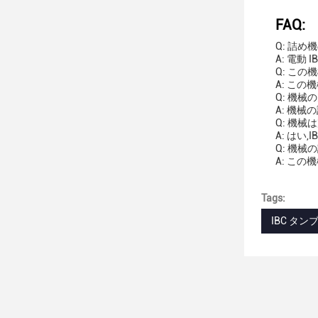
FAQ:
Q: 詰
A: 電動 
Q: こ
A: この
Q: 機械
A: 機
Q: 機械
A: は
Q: 機
A: この
Tags:
IBC タ