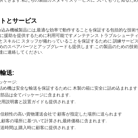
供できます.私たちの製品カスタマイズサービスについてもっと知るため
トとサービス
詰め込み機械製品には,最適な効率で動作することを保証する包括的な技術
置に援助を提供するために利用可能ですメンテナンス トラブルシューテ
とスキルに スタッフが備わっていることを保証するために 訓練サービス
めのスペアパーツとアップグレードも提供します.この製品のための技
達に連絡してください.
輸送:
ッケージ:
の詰め機は安全な輸送を保証するために 木製の箱に安全に詰め込まれます
部品は全てパッケージに含まれます.
使用説明書と設置ガイドも提供されます.
信頼性の高い貨物運送会社で 顧客が指定した場所に送られます
,顧客の場所に基づいて計算され,最終価格に含まれます.
送時間は,購入時に顧客に提供されます.