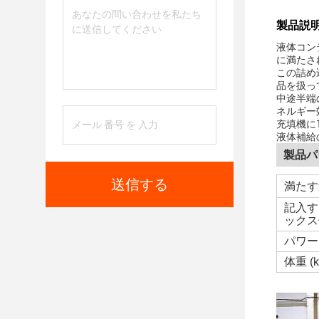
製品説明
液体コン
に満たさ
この詰め
品を扱っ
中途半端
ネルギー
充填機に
液体補給
製品パ
送信する
満たす
記入す
ックス
パワー
体重 (k