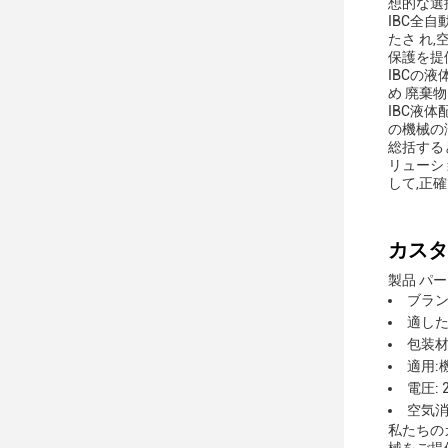
想的な選
IBC全自
たさ れ,
保護を提供
IBCの
め 廃棄
IBC液
の機械の
総括する
リューシ
して,正
カスタ
製品 パー
ブランド
適した
包装材
適用:
電圧: 
空気消費
私たちの