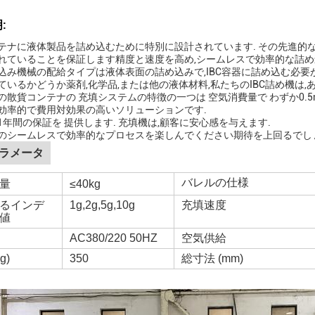
:
テナに液体製品を詰め込むために特別に設計されています. その先進的な
れていることを保証します精度と速度を高め,シームレスで効率的な詰め
込み機械の配給タイプは液体表面の詰め込みで,IBC容器に詰め込む必要
ているかどうか薬剤,化学品,または他の液体材料,私たちのIBC詰め機は,
の散貨コンテナの 充填システムの特徴の一つは 空気消費量で わずか0.5
効率的で費用対効果の高いソリューションです.
1年間の保証を 提供します. 充填機は,顧客に安心感を与えます.
のシームレスで効率的なプロセスを楽しんでください
期待を上回るでし
ラメータ
バレルの仕様
量
≤40kg
るインデ
1g,2g,5g,10g
充填速度
値
AC380/220 50HZ
空気供給
g)
350
総寸法 (mm)