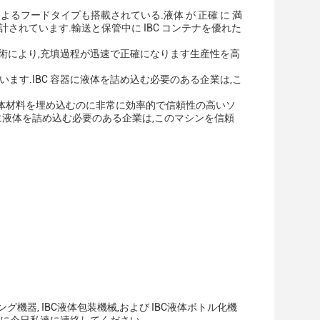
術によるフードタイプも搭載されている.液体 が 正確 に 満
設計されています.輸送と保管中に IBC コンテナを優れた
技術により,充填過程が迅速で正確になります生産性を高
います.IBC 容器に液体を詰め込む必要のある企業は,こ
器に液体材料を埋め込むのに非常に効率的で信頼性の高いソ
器に液体を詰め込む必要のある企業は,このマシンを信頼
機器, IBC液体包装機械,および IBC液体ボトル化機