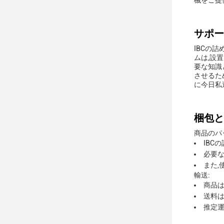
械をご提
サポー
IBCの
ムは,設
要な知識
させるた
に今日私
梱包と
商品のパ
IBC
必要な
また,
輸送:
商品は
送料は
推定運