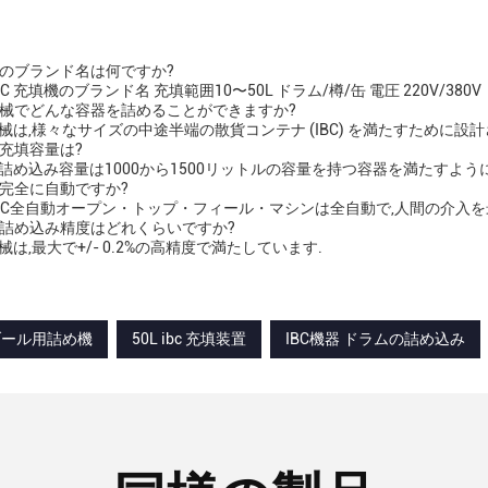
め機のブランド名は何ですか?
IBC 充填機のブランド名 充填範囲10〜50L ドラム/樽/缶 電圧 220V/380V
の機械でどんな容器を詰めることができますか?
機械は,様々なサイズの中途半端の散貨コンテナ (IBC) を満たすために設
の充填容量は?
械の詰め込み容量は1000から1500リットルの容量を持つ容器を満たすよう
は完全に自動ですか?
い,IBC全自動オープン・トップ・フィール・マシンは全自動で,人間の介入
械の詰め込み精度はどれくらいですか?
機械は,最大で+/- 0.2%の高精度で満たしています.
ンブール用詰め機
50L ibc 充填装置
IBC機器 ドラムの詰め込み