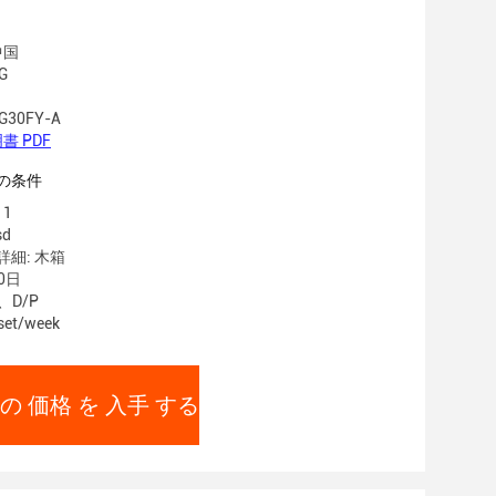
中国
G
30FY-A
書 PDF
の条件
1
sd
細: 木箱
0日
、D/P
et/week
の 価格 を 入手 する