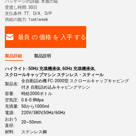
パッケージの詳細: 木製の箱
受渡し時間: 30日
支払条件: TT、D/A、D/P
供給の能力: 1set/week
最良 の 価格 を 入手 する
製品詳細
製品説明
ハイライト:
50Hz 充填機液体
,
60Hz 充填機液体
,
スクロールキャップマシン ステンレス・スティール
全自動詰め機 FC-2000型 スクロールキャップキャピング
製品名:
付き 自動詰め込みキャピングマシン
容量:
時給2000ボトル
空気圧:
0.6-0.8Mpa
充填量:
50から1000ml
電源:
220V/380V,50Hz/60Hz
おおう
20~50mm
直径:
材料:
ステンレス鋼