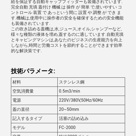
給を保証する自動キャップフィッダーも装備されています.
完全自動 充填 蓋付け 機械 は 操作 が 簡単 で,使いやすい コ
ントロール 装置 で あっという間に 設置 や 調整 が でき ま
す.機械は,使用中に操作者の安全を確保するための安全機能
も装備されています.
この吹き詰める蓋機は,水,ジュース,オイル,シャンプーなど,
様々な種類の液体を埋め,蓋するのに適しています.自動充填
とキャピングマシンは,あなたのビジネスの生産能力を向上
しながら,時間と労働コストを節約することができます効率
的な解決策です.
技術パラメータ:
材料
ステンレス鋼
空気消費量
0.5m3/min
電源
220V/380V,50Hz/60Hz
蓋の直径
20~50mm
記入するタイプ
活塞の詰め込み
モデル
FC-2000