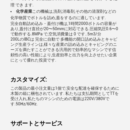
理 でき ます.
化学産業
この機械は,洗剤,消毒剤,その他の清潔剤などの
化学物質でボトルを詰め,蓋をするのに適しています.
完全自動詰め込み・蓋付け機は,1時間2000ボトルの容量が
あり,蓋付け直径が20〜50mmに対応できる.圧縮気圧0.6〜0
で動作する.8MPa で,空気消費量は 0 です..5m3/分
200LのIBCは 完全に自動で 多機能の開口詰め込みとキャピ
ング生産ラインは,様々な産業の詰め込みとキャピングのニ
ーズを満たすことができる汎用的で効率的なマシンです信
頼性の高い性能により,生産効率と出力を向上させたい企業
にとって優れた投資です.
カスタマイズ:
この製品の最小注文量は1個で,安全な配達を確保するために
木製の箱に梱包されています. 私たちは支払期間としてTTを
受け入れ,私たちのマシンのための電源は220V/380Vで
す.50Hz/60Hz.
サポートとサービス