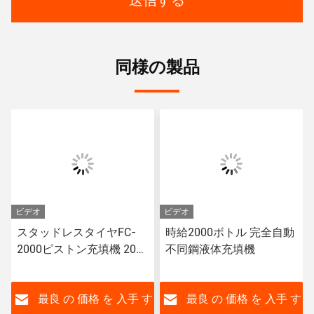
送信する
同様の製品
ビデオ
ビデオ
スタッドレスタイヤFC-
時給2000ボトル 完全自動
2000ピストン充填機 2000
不同鋼液体充填機
ボトル/h 容量50-1000ml
充填量20-50mm
す
最良 の 価格 を 入手 す
最良 の 価格 を 入手 す