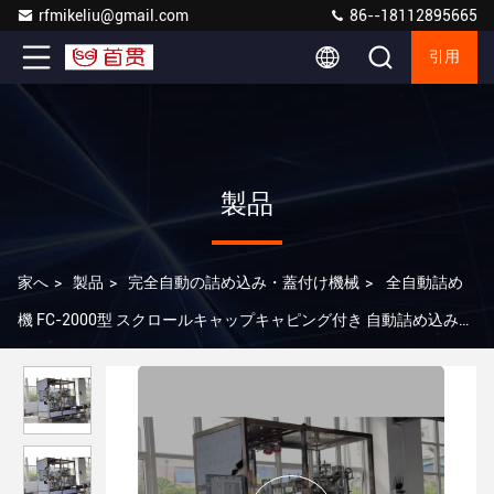
rfmikeliu@gmail.com
86--18112895665
引用
製品
家へ
>
製品
>
完全自動の詰め込み・蓋付け機械
>
全自動詰め
機 FC-2000型 スクロールキャップキャピング付き 自動詰め込みキ
ャピングマシン