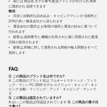
箱には 商品名,モデル番号,配送アドレスが付けられ 簡単
に識別され 追跡できます
輸送:
完全に自動的な詰め込み・キャピングマシンが 信頼性と
評判の良い 輸送会社から送られます
運送会社の選択は お客様の場所と運送の好みに基づいて
行われます
顧客は,追跡番号と,機械が出荷された後に預期された配達
日程が提供されます.
顧客は,荷物に対して適用される関税や輸入関税をすべて
負担します.
FAQ:
Q: この商品のブランド名は何ですか?
A: この製品のブランド名は フルオートマティック・フィリ
ング・マシン FC-2000 モデル スクリュー・キャップ・キャ
ピング 自動・フィリング・アンド・キャピング・マシンで
す.
Q: この製品は認定されていますか?
A:はい,この製品はCE認証されています.
Q: この商品の最小注
文量は?