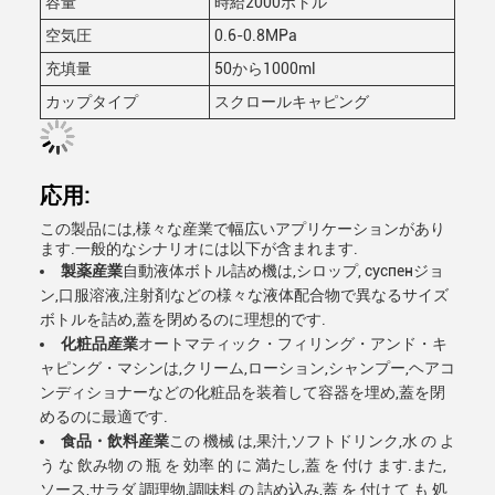
容量
時給2000ボトル
空気圧
0.6-0.8MPa
充填量
50から1000ml
カップタイプ
スクロールキャピング
応用:
この製品には,様々な産業で幅広いアプリケーションがあり
ます.一般的なシナリオには以下が含まれます.
製薬産業
自動液体ボトル詰め機は,シロップ, суспенジョ
ン,口服溶液,注射剤などの様々な液体配合物で異なるサイズ
ボトルを詰め,蓋を閉めるのに理想的です.
化粧品産業
オートマティック・フィリング・アンド・キ
ャピング・マシンは,クリーム,ローション,シャンプー,ヘアコ
ンディショナーなどの化粧品を装着して容器を埋め,蓋を閉
めるのに最適です.
食品・飲料産業
この 機械 は,果汁,ソフトドリンク,水 の よ
う な 飲み物 の 瓶 を 効率 的 に 満たし,蓋 を 付け ます.また,
ソース,サラダ 調理物,調味料 の 詰め込み,蓋 を 付け て も 処