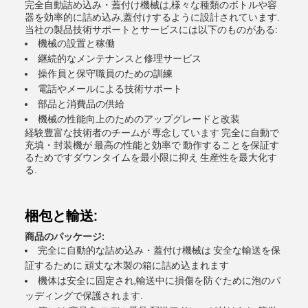
完全自動詰め込み・蓋付け機械は,様々な種類のボトルや容
器を効率的に詰め込み,蓋付けするように設計されています.
当社の製品技術サポートとサービスには以下のものがある:
機械の設置と稼働
継続的なメンテナンスと修理サービス
操作員と保守職員のための訓練
電話やメールによる技術サポート
部品と消費品の供給
機械の性能向上のためのアップグレードと改装
経験豊富な技術者のチームが 専念しています 完全に自動で
充填・封装機が 最高の性能と効率で 動作することを保証す
るためですダウンタイムを最小限に抑え 生産性を最大化す
る.
梱包と輸送:
商品のパッケージ:
完全に自動的な詰め込み・蓋付け機械は 安全な輸送を保
証するために 頑丈な木製の箱に詰め込まれます
機体は安全に固定され,輸送中に損傷を防ぐために泡のパ
ッディングで保護されます.