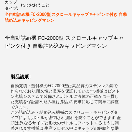
カップ
ねじおおうこと
タイプ:
全自動詰め機 FC-2000型 スクロールキャップキャピング付き 自動
詰め込みキャピングマシン
全自動詰め機 FC-2000型 スクロールキャップキャ
ピング付き 自動詰め込みキャピングマシン
製品説明:
自動充填・蓋付機のFC-2000型は高品質のステンレス鋼で
作られており,耐久性と長寿を保証しています.機械はピスト
ン充填システムで装備され,ボトルに液体の正確かつ一貫し
た充填を保証詰め込み量は,製品の要求に応じて簡単に調整
できます.
この詰め込み・詰め込み機械のスクリュー・キャピングタ
イプにより,ボトルが密閉され,漏れを防ぐことができます.蓋
頭は,異なるサイズと形状のボトルにフィットするように調
整されます機械は,生産プロセス中にキャップの継続的な供